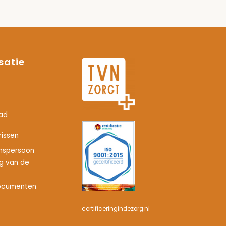
satie
ad
issen
nspersoon
ng van de
ocumenten
certificeringindezorg.nl