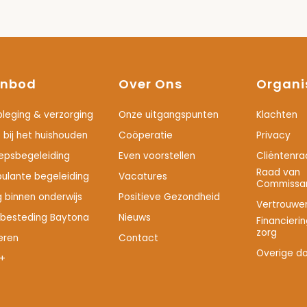
nbod
Over Ons
Organi
pleging & verzorging
Onze uitgangspunten
Klachten
 bij het huishouden
Coöperatie
Privacy
epsbegeleiding
Even voorstellen
Cliëntenra
Raad van
ulante begeleiding
Vacatures
Commissar
g binnen onderwijs
Positieve Gezondheid
Vertrouwe
besteding Baytona
Nieuws
Financieri
zorg
eren
Contact
Overige d
+