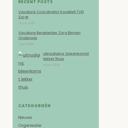
RECENT POSTS
Vacature Coördinator Kwaliteit TVN
Zorgt
15 juli 2026
Vacature Begeleider Zorg Binnen
Onderwijs
7 juli 2026
uitnodiging: bijeenkomst
lekker thuis
9 juni 2026
CATEGORIEËN
Nieuws
Organisatie