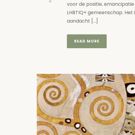
0
voor de positie, emancipati
LHBTIQ+ gemeenschap. Het i
aandacht [...]
READ MORE