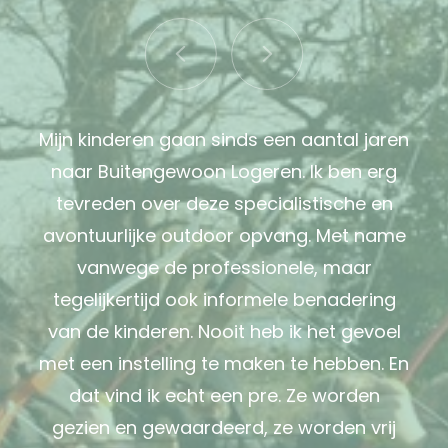
Mijn kinderen gaan sinds een aantal jaren
naar Buitengewoon Logeren. Ik ben erg
tevreden over deze specialistische en
avontuurlijke outdoor opvang. Met name
vanwege de professionele, maar
tegelijkertijd ook informele benadering
van de kinderen. Nooit heb ik het gevoel
met een instelling te maken te hebben. En
dat vind ik echt een pre. Ze worden
gezien en gewaardeerd, ze worden vrij