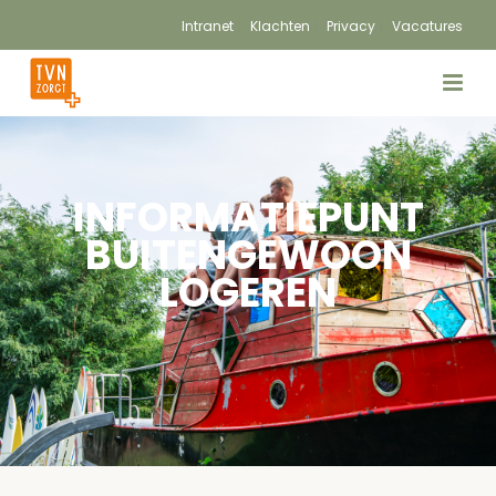
Intranet
Klachten
Privacy
Vacatures
INFORMATIEPUNT
BUITENGEWOON
LOGEREN