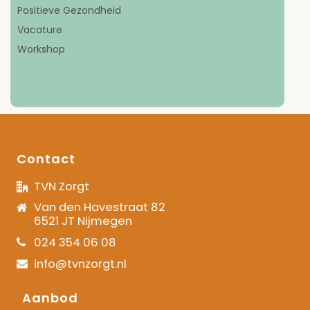
Positieve Gezondheid
Vacature
Workshop
Contact
TVN Zorgt
Van den Havestraat 82
6521 JT Nijmegen
024 354 06 08
info@tvnzorgt.nl
Aanbod