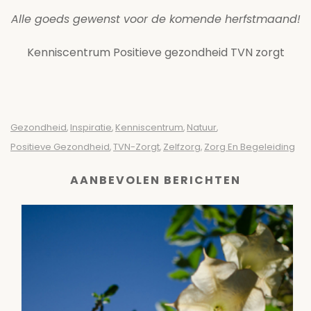
Alle goeds gewenst voor de komende herfstmaand!
Kenniscentrum Positieve gezondheid TVN zorgt
Gezondheid
Inspiratie
Kenniscentrum
Natuur
,
,
,
,
Positieve Gezondheid
TVN-Zorgt
Zelfzorg
Zorg En Begeleiding
,
,
,
AANBEVOLEN BERICHTEN