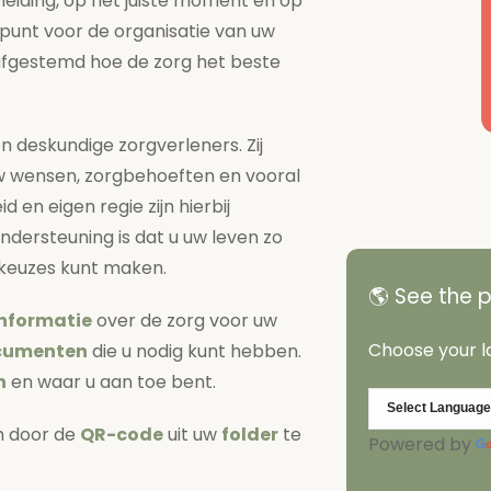
eiding, op het juiste moment en op
spunt voor de organisatie van uw
afgestemd hoe de zorg het beste
 deskundige zorgverleners. Zij
w wensen, zorgbehoeften en vooral
 en eigen regie zijn hierbij
ondersteuning is dat u uw leven zo
 keuzes kunt maken.
🌎 See the 
informatie
over de zorg voor uw
Choose your l
cumenten
die u nodig kunt hebben.
n
en waar u aan toe bent.
en door de
QR-code
uit uw
folder
te
Powered by