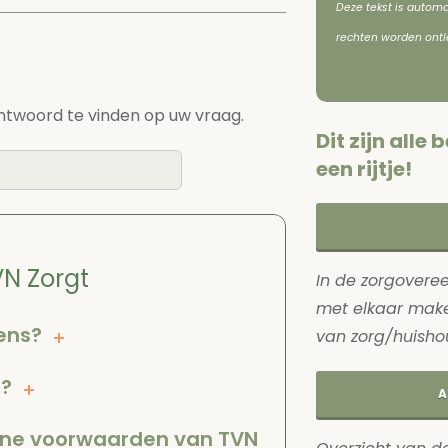
Deze tekst is automa
rechten worden ontl
ntwoord te vinden op uw vraag.
Dit zijn all
een rijtje!
N Zorgt
In de zorgovere
met elkaar make
ens?
van zorg/huishou
t?
A
ene voorwaarden van TVN