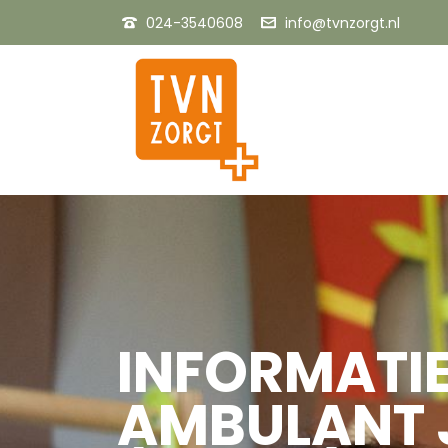
024-3540608
info@tvnzorgt.nl
INFORMATI
AMBULANT 