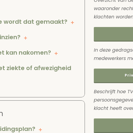
Overzicht van de
waaronder recht
klachten worde
oe wordt dat gemaakt?
inzien?
In deze gedrags
iet kan nakomen?
medewerkers ma
t ziekte of afwezigheid
Pri
Beschrijft hoe 
persoonsgegeven
klacht heeft ove
n
eidingsplan?