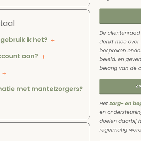
rtaal
De cliëntenraad 
gebruik ik het?
denkt mee over 
bespreken onderw
ccount aan?
beleid, en geven
belang van de cl
Zo
rmatie met mantelzorgers?
Het
zorg- en be
en ondersteunin
doelen daarbij 
regelmatig word