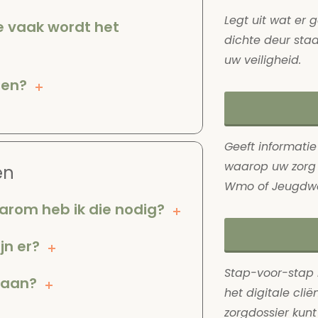
Legt uit wat er 
e vaak wordt het
dichte deur sta
uw veiligheid.
ien?
Geeft informati
waarop uw zorg 
en
Wmo of Jeugdwe
aarom heb ik die nodig?
jn er?
Stap-voor-stap 
 aan?
het digitale cli
zorgdossier kunt 