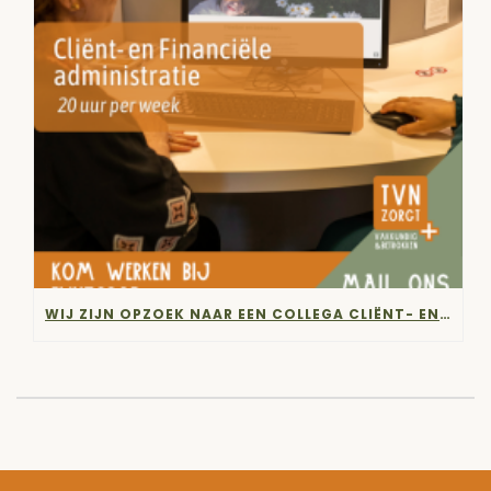
WIJ ZIJN OPZOEK NAAR EEN COLLEGA CLIËNT- EN FINANCIËLE ADMINISTRATIE!