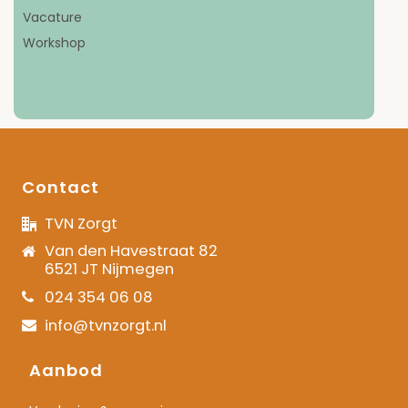
Vacature
Workshop
Contact
TVN Zorgt
Van den Havestraat 82
6521 JT Nijmegen
024 354 06 08
info@tvnzorgt.nl
Aanbod