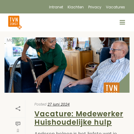
Intranet
Klachten
Privacy
Vacatures
Monthly Archive for: "juni, 2024"
Posted
27 juni 2024
Vacature: Medewerker
Huishoudelijke hulp
0
Anderen helpen is het liefste wat je