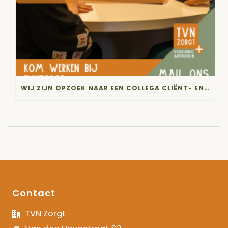
WIJ ZIJN OPZOEK NAAR EEN COLLEGA CLIËNT- EN FINANCIËLE ADMINISTRATIE!
Contact
TVN Zorgt